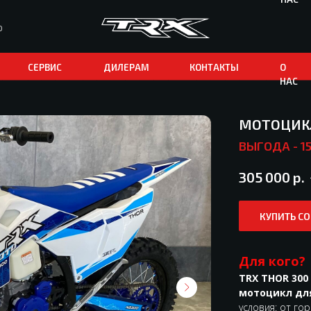
0
СЕРВИС
ДИЛЕРАМ
КОНТАКТЫ
О
НАС
МОТОЦИКЛ 
ВЫГОДА - 15
305 000
р.
КУПИТЬ С
Для кого?
TRX THOR 300 
мотоцикл дл
условия: от го