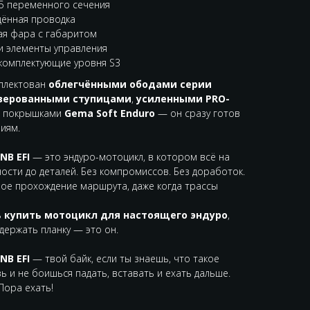
75 переменного сечения
ённая проводка
ая фара с габаритом
и элементы управления
комплектующие уровня S3
плектован
облегчёнными ободами серии
зерованными ступицами
,
усиленными PRO-
, покрышками
Gema Soft Enduro
— он сразу готов
иям.
NB EFI
— это эндуро-мотоцикл, в котором всё на
ости до деталей. Без компромиссов. Без доработок.
ное прохождение маршрута, даже когда трассы
ь
купить мотоцикл для настоящего эндуро
,
держать планку — это он.
NB EFI
— твой байк, если ты знаешь, что такое
ь и не боишься падать, вставать и ехать дальше.
 Пора ехать!