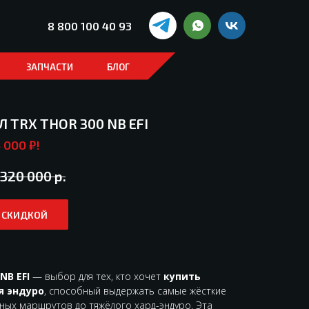
8 800 100 40 93
ЗАПЧАСТИ
БЛОГ
TRX THOR 300 NB EFI
 000 ₽!
320 000
р.
О СКИДКОЙ
NB EFI
— выбор для тех, кто хочет
купить
я эндуро
, способный выдержать самые жёсткие
рных маршрутов до тяжёлого хард-эндуро. Эта