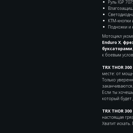
Руль IGP 70
Влагозащищ
Светодиодн
КТМ-кнопки 
Подножки и 
Мотоцикл уком
Enduro X
,
фре
буксаторами
к боевым услов
TRX THOR 300 
месте: от мощн
Только уверен
заканчиваются.
Если ты хочеш
который будет 
TRX THOR 300 
настоящая гряз
Хватит искать.