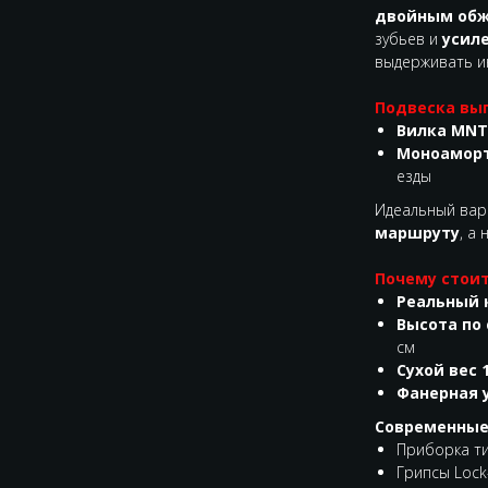
двойным об
зубьев и
усил
выдерживать ин
Подвеска вып
Вилка MNT
Моноамор
езды
Идеальный вари
маршруту
, а
Почему стоит
Реальный 
Высота по 
см
Сухой вес 1
Фанерная 
Современные
Приборка ти
Грипсы Lock