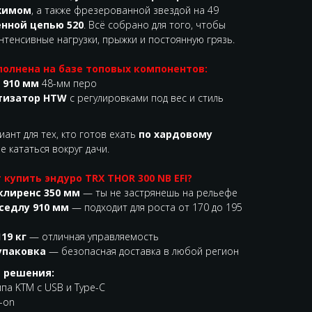
жимом
, а также фрезерованной звездой на 49
енной цепью 520
. Всё собрано для того, чтобы
тенсивные нагрузки, прыжки и постоянную грязь.
олнена на базе топовых компонентов:
 910 мм
48-мм перо
тизатор HTW
с регулировками под вес и стиль
ант для тех, кто готов ехать
по хардовому
 не кататься вокруг дачи.
 купить эндуро TRX THOR 300 NB EFI?
клиренс 350 мм
— ты не застрянешь на рельефе
седлу 910 мм
— подходит для роста от 170 до 195
19 кг
— отличная управляемость
упаковка
— безопасная доставка в любой регион
 решения:
па KTM с USB и Type-C
-on