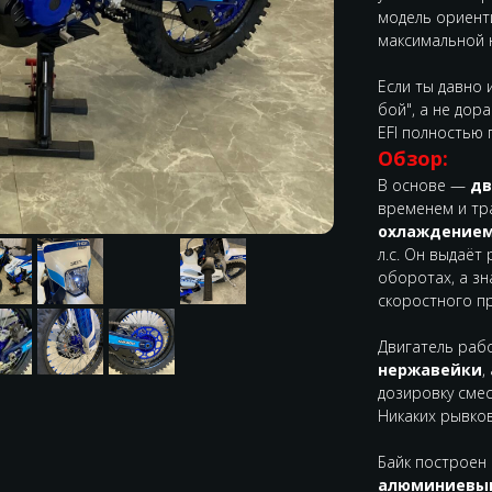
модель ориент
максимальной 
Если ты давно 
бой", а не дор
EFI полностью 
Обзор:
В основе —
дв
временем и тр
охлаждение
л.с. Он выдаёт
оборотах, а зн
скоростного п
Двигатель раб
нержавейки
,
дозировку смес
Никаких рывков
Байк построен
алюминиевы