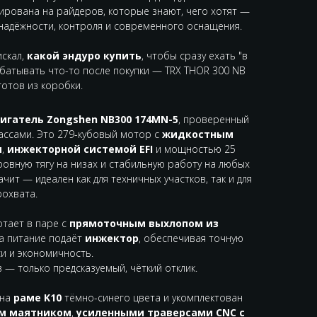
ирована на райдеров, которые знают, чего хотят —
надёжности, контроля и современного оснащения.
искал,
какой эндуро купить
, чтобы сразу ехать "в
абатывать что-то после покупки — TRX THOR 300 NB
готов из коробки.
игатель Zongshen NB300 174MN-5
, проверенный
ассами. Это 279-кубовый мотор с
жидкостным
м
,
инжекторной системой EFI
и мощностью 25
 ровную тягу на низах и стабильную работу на любых
ачит — идеален как для техничных участков, так и для
рохвата.
отает в паре с
прямоточным выхлопом из
 а питание подаёт
инжектор
, обеспечивая точную
и и экономичность.
 — только предсказуемый, чёткий отклик.
 на
раме K10
тёмно-синего цвета и укомплектован
м маятником
,
усиленными траверсами CNC с