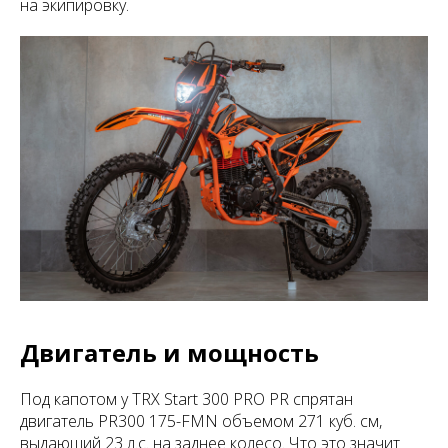
на экипировку.
Двигатель и мощность
Под капотом у TRX Start 300 PRO PR спрятан
двигатель PR300 175-FMN объемом 271 куб. см,
выдающий 23 л.с. на заднее колесо. Что это значит