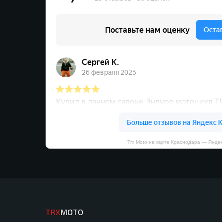
Trx Moto на карте Краснодара — Янде
TRX
MOTO