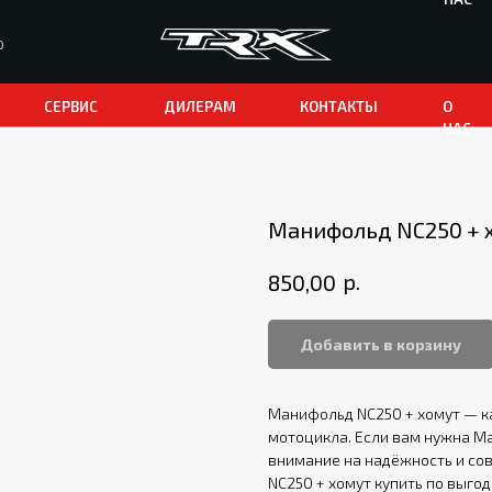
0
СЕРВИС
ДИЛЕРАМ
КОНТАКТЫ
О
НАС
Манифольд NC250 + 
р.
850,00
Добавить в корзину
Манифольд NC250 + хомут — к
мотоцикла. Если вам нужна М
внимание на надёжность и со
NC250 + хомут купить по выгод