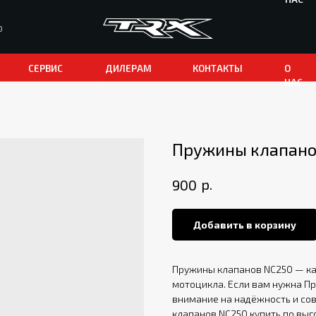
0
СЕРВИС
ДИЛЕРАМ
КОНТАКТЫ
О
НАС
Пружины клапано
р.
900
Добавить в корзину
Пружины клапанов NC250 — ка
мотоцикла. Если вам нужна П
внимание на надёжность и со
клапанов NC250 купить по выг