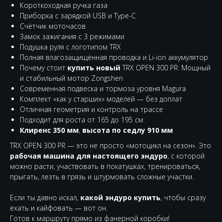
Короткоходная ручка газа
Приборка с зарядкой USB и Type-C
Счётчик моточасов
Замок зажигания с 3 режимами
Подушка руля с логотипом TRX
Полная влагозащищённая проводка и Li-ion аккумулятор
Почему стоит
купить новый
TRX OPEN 300 PR: Мощный
и стабильный мотор Zongshen
Современная подвеска и тормоза уровня Magura
Комплект «как у старших» моделей — без доплат
Отличная геометрия и контроль на трассе
Подходит для роста от 165 до 195 см
Клиренс 350 мм
,
высота по седлу 910 мм
TRX OPEN 300 PR — это не просто «мотоцикл на сезон». Это
рабочая машина для настоящего эндуро
, с которой
можно расти, участвовать в покатушках, тренироваться,
прыгать, лезть в грязь и штурмовать сложные участки.
Если ты давно искал,
какой эндуро купить
, чтобы сразу
ехать и кайфовать — вот он.
Готов к маршруту прямо из фанерной коробки!