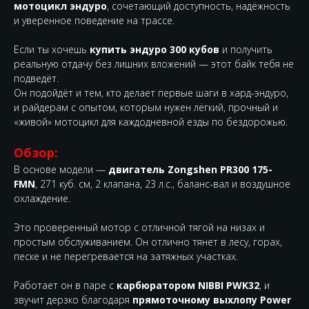
мотоцикл эндуро
, сочетающий доступность, надёжность
и уверенное поведение на трассе.
Если ты хочешь
купить эндуро 300 кубов
и получить
реальную отдачу без лишних вложений — этот байк тебя не
подведёт.
Он подойдёт и тем, кто делает первые шаги в хард-эндуро,
и райдерам с опытом, которым нужен лёгкий, прочный и
«живой» мотоцикл для каждодневной езды по бездорожью.
Обзор:
В основе модели —
двигатель Zongshen PR300 175-
FMN
, 271 куб. см, 2 клапана, 23 л.с., баланс-вал и воздушное
охлаждение.
Это проверенный мотор с отличной тягой на низах и
простым обслуживанием. Он отлично тянет в лесу, горах,
песке и не перегревается на затяжных участках.
Работает он в паре с
карбюратором NIBBI PWK32
, и
звучит дерзко благодаря
прямоточному выхлопу Power