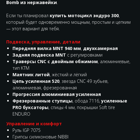
Bomb из нержавейки
.
Если ты планировал
купить мотоцикл эндуро 300
,
который будет одновременно мощным, простым и цепким
— этот вариант для тебя.
Подвеска, управление, детали
Передняя вилка MNT 940 мм
,
двухкамерная
Задняя подвеска MNT
с регулировками
Траверсы CNC с двойным обжимом
, алюминиевые,
тип KTM
Маятник литой
, жёсткий и лёгкий
Цепь усиленная 520
, звезда CNC 49 зубьев,
алюминиевая, фрезерованная
Прогрессия алюминиевая усиленная
Фрезерованные ступицы
, обода 7116,
усиленные
PRO буксаторы
, спицы 4 мм, покрышки Soft tire
ENDURO
Управление и комфорт
Руль IGP 7075
Грипсы силиконовые NIBBI