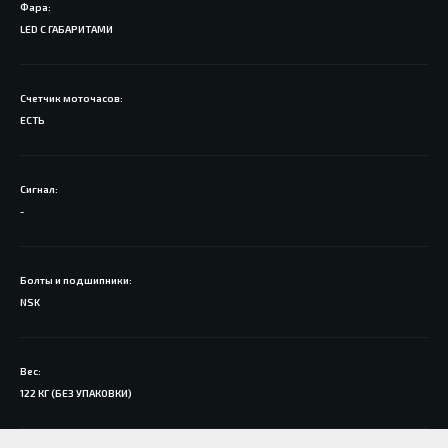
Фара:
LED С ГАБАРИТАМИ
Счетчик моточасов:
ЕСТЬ
Сигнал:
-
Болты и подшипники:
NSK
Вес:
122 КГ (БЕЗ УПАКОВКИ)